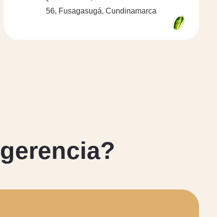
56, Fusagasugá, Cundinamarca
g
e
r
e
n
c
i
a
?