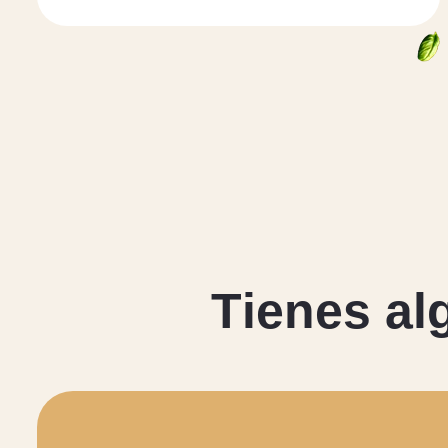
T
i
e
n
e
s
a
l