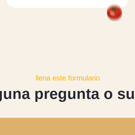
llena este formulario
g
u
n
a
p
r
e
g
u
n
t
a
o
s
u