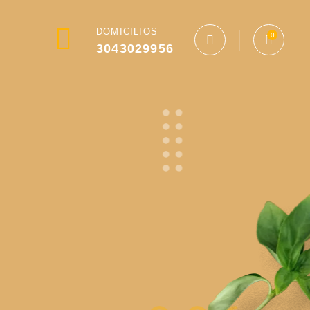
DOMICILIOS
0
3043029956